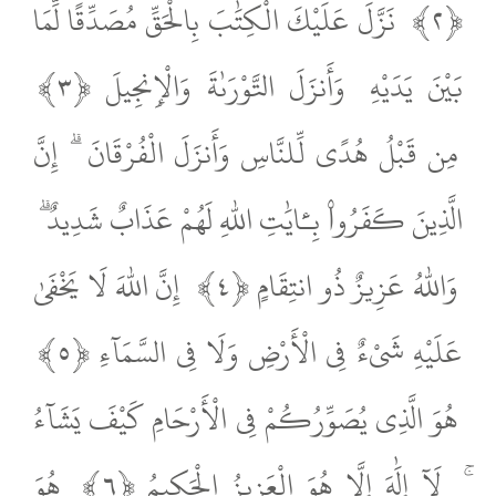
﴿٢﴾
نَزَّلَ عَلَيْكَ الْكِتَٰبَ بِالْحَقِّ مُصَدِّقًا لِّمَا
بَيْنَ يَدَيْهِ
وَأَنزَلَ التَّوْرَىٰةَ وَالْإِنجِيلَ ﴿٣﴾
مِن قَبْلُ هُدًى لِّلنَّاسِ وَأَنزَلَ الْفُرْقَانَ
ۗ إِنَّ
الَّذِينَ كَفَرُوا۟ بِـَٔايَٰتِ اللّٰهِ لَهُمْ عَذَابٌ شَدِيدٌ ۗ
وَاللّٰهُ عَزِيزٌ ذُو انتِقَامٍ ﴿٤﴾
إِنَّ اللّٰهَ لَا يَخْفَىٰ
عَلَيْهِ شَىْءٌ فِى الْأَرْضِ وَلَا فِى السَّمَآءِ ﴿٥﴾
هُوَ الَّذِى يُصَوِّرُكُمْ فِى الْأَرْحَامِ كَيْفَ يَشَآءُ
لَآ إِلَٰهَ إِلَّا هُوَ الْعَزِيزُ الْحَكِيمُ ﴿٦﴾
هُوَ