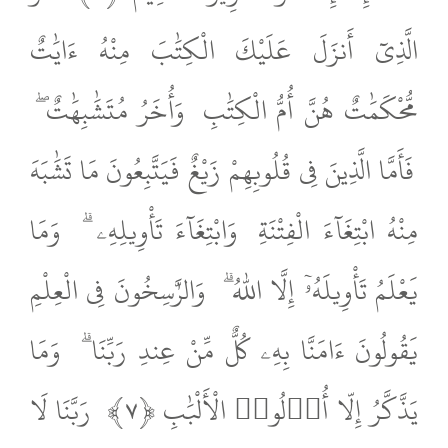
الَّذِىٓ أَنزَلَ عَلَيْكَ الْكِتَٰبَ مِنْهُ ءَايَٰتٌ
مُّحْكَمَٰتٌ هُنَّ أُمُّ الْكِتَٰبِ
وَأُخَرُ مُتَشَٰبِهَٰتٌ ۖ
فَأَمَّا الَّذِينَ فِى قُلُوبِهِمْ زَيْغٌ فَيَتَّبِعُونَ مَا تَشَٰبَهَ
مِنْهُ ابْتِغَآءَ الْفِتْنَةِ
وَابْتِغَآءَ تَأْوِيلِهِۦ ۗ
وَمَا
يَعْلَمُ تَأْوِيلَهُۥٓ إِلَّا اللّٰهُ ۗ
وَالرَّٰسِخُونَ فِى الْعِلْمِ
يَقُولُونَ ءَامَنَّا بِهِۦ كُلٌّ مِّنْ عِندِ رَبِّنَا ۗ
وَمَا
يَذَّكَّرُ إِلّا أُو۟لُوا۟ الْأَلْبَٰبِ ﴿٧﴾
رَبَّنَا لَا